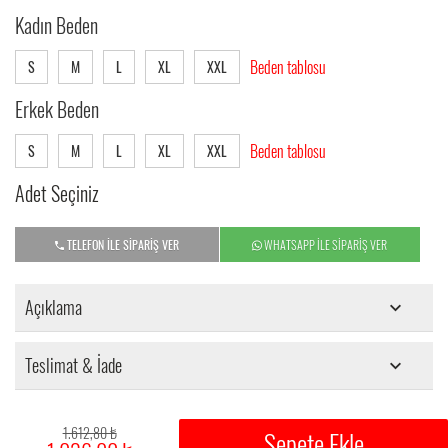
Kadın Beden
Beden tablosu
S
M
L
XL
XXL
Erkek Beden
Beden tablosu
S
M
L
XL
XXL
Adet Seçiniz
TELEFON İLE SİPARİŞ VER
WHATSAPP İLE SİPARİŞ VER
Açıklama
Teslimat & İade
1.612,80 ₺
Sepete Ekle