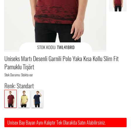
STOK KODU:
TWL41BRD
Uniseks Martı Desenli Garnili Polo Yaka Kısa Kollu Slim Fit
Pamuklu Tişört
Stok Durumu: Stokta var
Renk: Standart
Unisex Bay Bayan Aynı Kalıptır Tek Olarak'da Satın Alabilirsiniz.