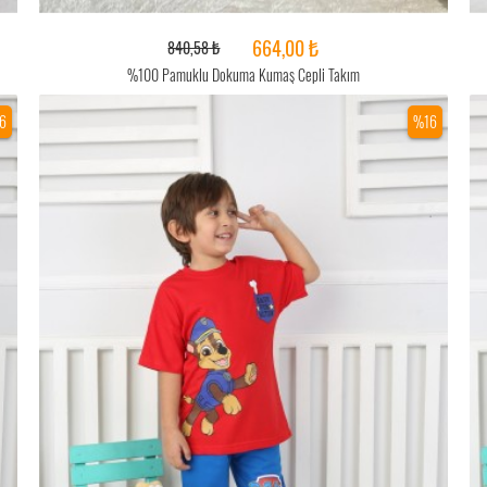
664,00 ₺
840,58 ₺
%100 Pamuklu Dokuma Kumaş Cepli Takım
6
%16