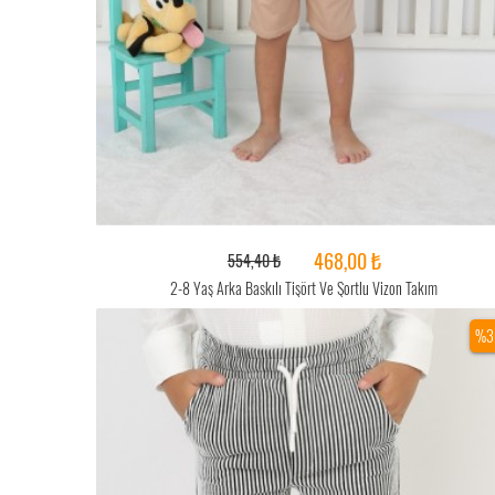
468,00 ₺
554,40 ₺
2-8 Yaş Arka Baskılı Tişört Ve Şortlu Vizon Takım
%3