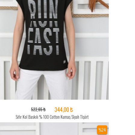
344,00 ₺
522,65 ₺
Sıfır Kol Baskılı % 100 Cotton Kumaş Siyah Tişört
%24