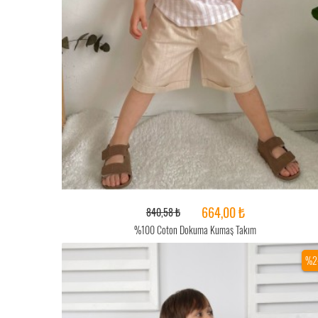
664,00 ₺
840,58 ₺
%100 Coton Dokuma Kumaş Takım
%2