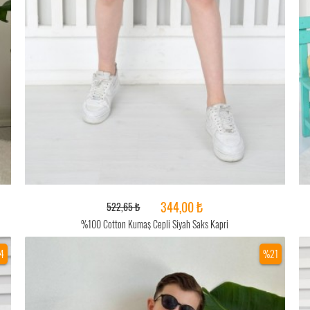
344,00 ₺
522,65 ₺
%100 Cotton Kumaş Cepli Siyah Saks Kapri
4
%21