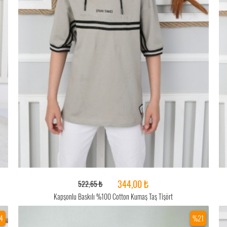
344,00 ₺
522,65 ₺
Kapşonlu Baskılı %100 Cotton Kumaş Taş Tişört
4
%21