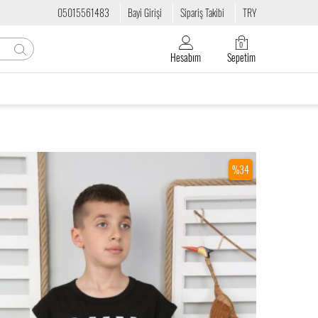
05015561483
Bayi Girişi
Sipariş Takibi
TRY
0
Hesabım
Sepetim
%34