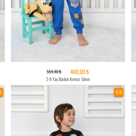
468,00 ₺
554,40 ₺
2-8 Yaş Baskılı Kırmızı Takım
6
%16