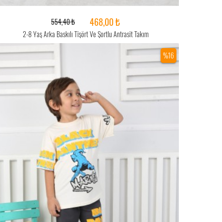
468,00 ₺
554,40 ₺
2-8 Yaş Arka Baskılı Tişört Ve Şortlu Antrasit Takım
%16