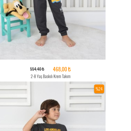
468,00 ₺
554,40 ₺
2-8 Yaş Baskılı Krem Takım
%24