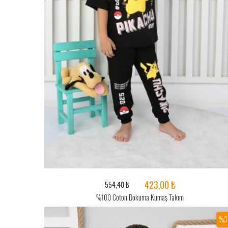
423,00 ₺
554,40 ₺
%100 Coton Dokuma Kumaş Takım
%3