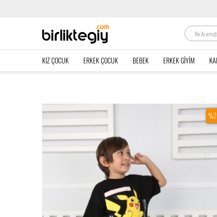
KIZ ÇOCUK
ERKEK ÇOCUK
BEBEK
ERKEK GIYIM
KA
%2