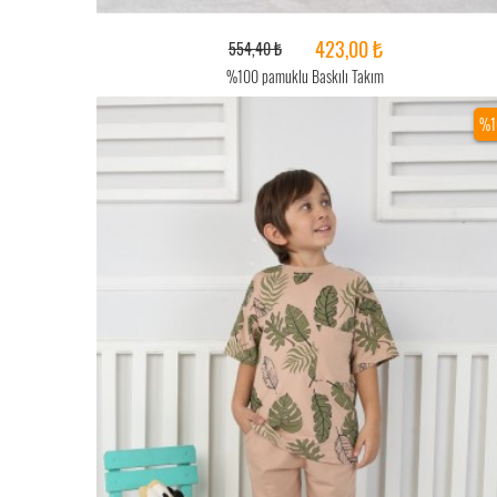
423,00 ₺
554,40 ₺
%100 pamuklu Baskılı Takım
%1