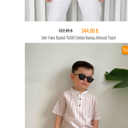
344,00 ₺
522,65 ₺
Sıfır Yaka Baskılı %100 Cotton Kumaş Antrasit Tişört
%2