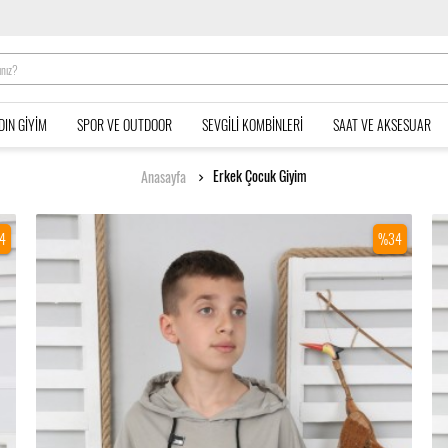
DIN GIYIM
SPOR VE OUTDOOR
SEVGILI KOMBINLERI
SAAT VE AKSESUAR
Erkek Çocuk Giyim
Anasayfa
4
%34