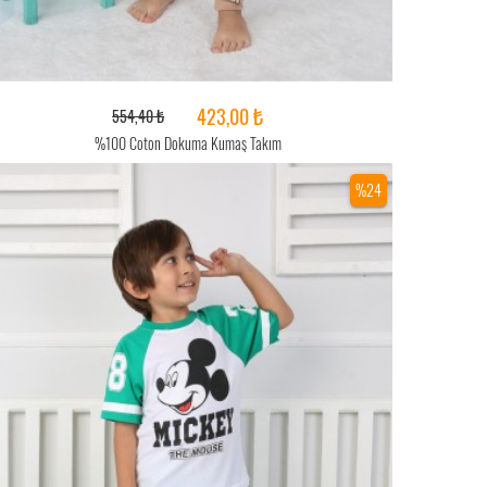
423,00 ₺
554,40 ₺
%100 Coton Dokuma Kumaş Takım
%24