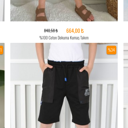
664,00 ₺
840,58 ₺
%100 Coton Dokuma Kumaş Takım
1
%34