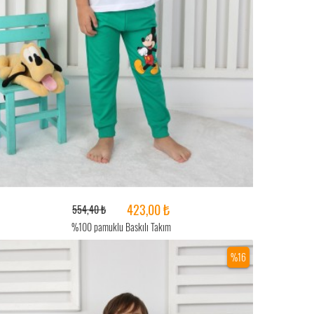
423,00 ₺
554,40 ₺
%100 pamuklu Baskılı Takım
%16