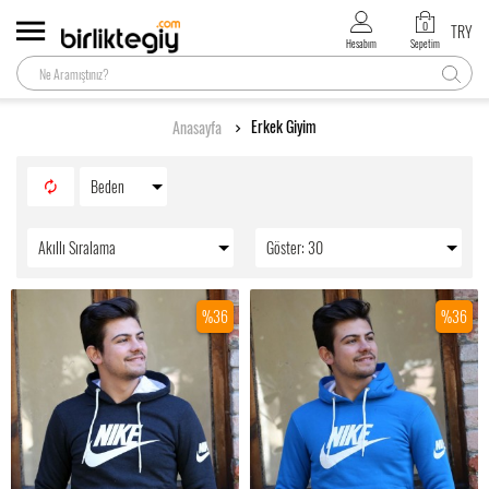
0
TRY
Hesabım
Sepetim
Erkek Giyim
Anasayfa
Beden
Akıllı Sıralama
Göster: 30
%36
%36