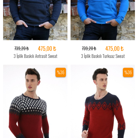
475,00 ₺
475,00 ₺
739,20 ₺
739,20 ₺
3 İplik Baskılı Antrasit Sweat
3 İplik Baskılı Turkuaz Sweat
%36
%36