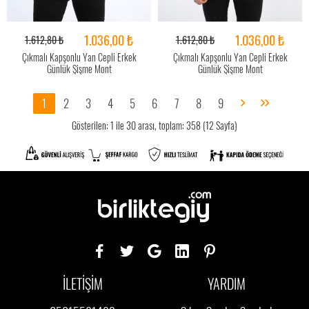
1.036,00 ₺
1.036,00 ₺
1.612,80 ₺
1.612,80 ₺
Çıkmalı Kapşonlu Yan Cepli Erkek
Çıkmalı Kapşonlu Yan Cepli Erkek
Günlük Şişme Mont
Günlük Şişme Mont
1
2
3
4
5
6
7
8
9
Gösterilen: 1 ile 30 arası, toplam: 358 (12 Sayfa)
İLETİŞİM
YARDIM