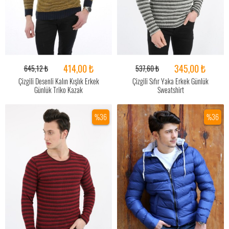
414,00 ₺
345,00 ₺
645,12 ₺
537,60 ₺
Çizgili Desenli Kalın Kışlık Erkek
Çizgili Sıfır Yaka Erkek Günlük
Günlük Triko Kazak
Sweatshirt
%36
%36