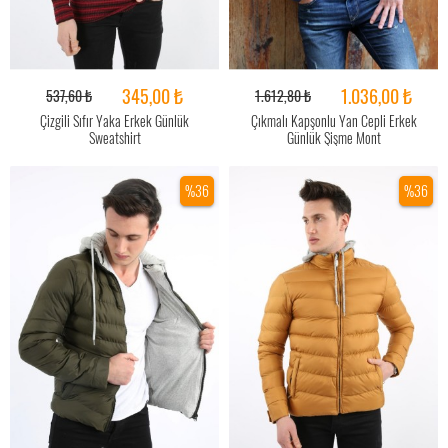
345,00 ₺
1.036,00 ₺
537,60 ₺
1.612,80 ₺
Çizgili Sıfır Yaka Erkek Günlük
Çıkmalı Kapşonlu Yan Cepli Erkek
Sweatshirt
Günlük Şişme Mont
%36
%36