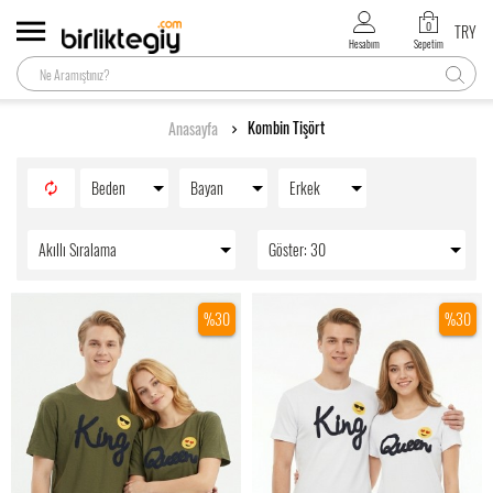
0
TRY
Hesabım
Sepetim
Kombin Tişört
Anasayfa
Beden
Bayan
Erkek
Akıllı Sıralama
Göster: 30
%30
%30