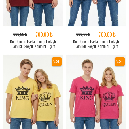
700,00 ₺
700,00 ₺
999,00 ₺
999,00 ₺
King Queen Baskılı Emoji Detaylı
King Queen Baskılı Emoji Detaylı
Pamuklu Sevgili Kombini Tişört
Pamuklu Sevgili Kombini Tişört
%30
%30