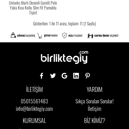
Uniseks Martı Desenli Garnili Polo
Yaka Kısa Kollu Slim Fit Pamuklu
Tişört
Gösterilen: 1 ile 11 arası, toplam: 11 (1 Sayfa)
İLETİŞİM
YARDIM
05015561483
Sıkça Sorulan Sorular!
info@birliktegiy.com
İletişim
KURUMSAL
BİZ KİMİZ?