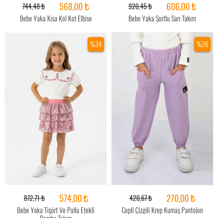
568,00 ₺
606,00 ₺
744,48 ₺
920,45 ₺
Bebe Yaka Kısa Kol Kot Elbise
Bebe Yaka Şortlu Sarı Takım
%34
%36
574,00 ₺
270,00 ₺
872,71 ₺
420,67 ₺
Bebe Yaka Tişört Ve Pullu Etekli
Cepli Çizgili Krep Kumaş Pantolon