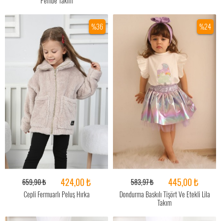
Pembe Takım
%36
%24
424,00 ₺
445,00 ₺
659,90 ₺
583,97 ₺
Cepli Fermuarlı Peluş Hırka
Dondurma Baskılı Tişört Ve Etekli Lila
Takım