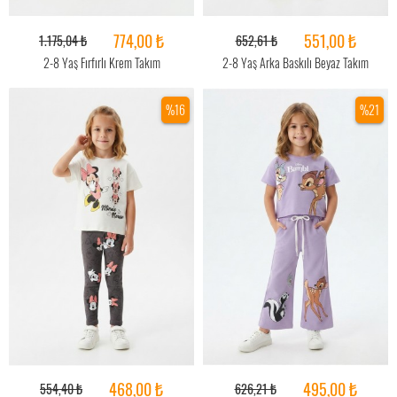
774,00 ₺
551,00 ₺
1.175,04 ₺
652,61 ₺
2-8 Yaş Fırfırlı Krem Takım
2-8 Yaş Arka Baskılı Beyaz Takım
%16
%21
468,00 ₺
495,00 ₺
554,40 ₺
626,21 ₺