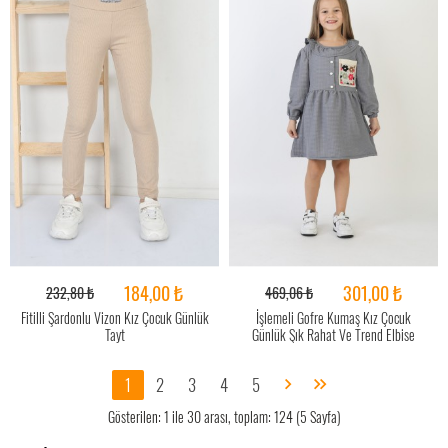
184,00 ₺
301,00 ₺
232,80 ₺
469,06 ₺
Fitilli Şardonlu Vizon Kız Çocuk Günlük
İşlemeli Gofre Kumaş Kız Çocuk
Tayt
Günlük Şık Rahat Ve Trend Elbise
1
2
3
4
5
Gösterilen: 1 ile 30 arası, toplam: 124 (5 Sayfa)