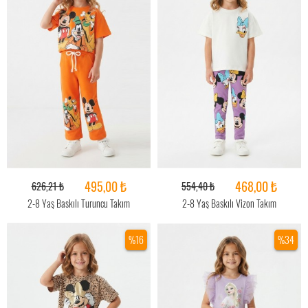
495,00 ₺
468,00 ₺
626,21 ₺
554,40 ₺
2-8 Yaş Baskılı Turuncu Takım
2-8 Yaş Baskılı Vizon Takım
%16
%34