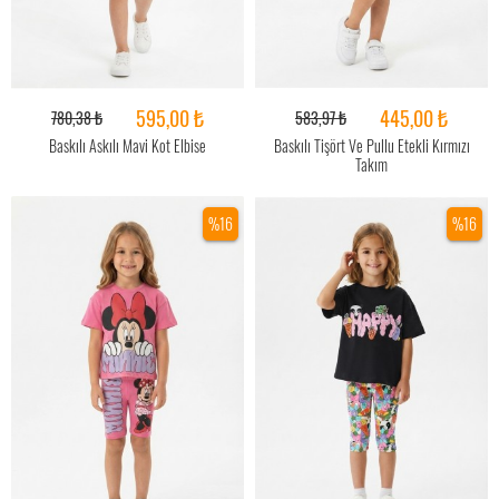
595,00 ₺
445,00 ₺
780,38 ₺
583,97 ₺
Baskılı Askılı Mavi Kot Elbise
Baskılı Tişört Ve Pullu Etekli Kırmızı
Takım
%16
%16