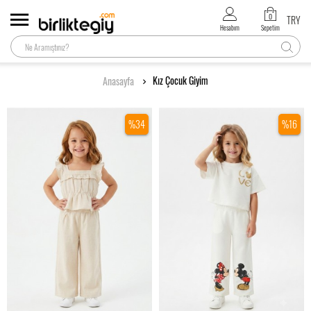
0
TRY
Hesabım
Sepetim
Kız Çocuk Giyim
Anasayfa
%34
%16