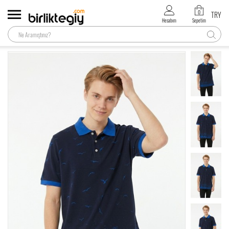
0
TRY
Hesabım
Sepetim