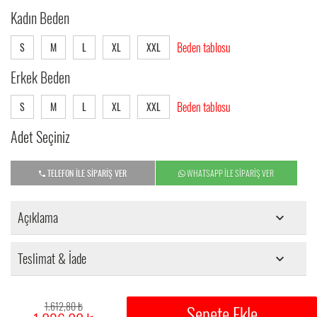
Kadın Beden
Beden tablosu
S
M
L
XL
XXL
Erkek Beden
Beden tablosu
S
M
L
XL
XXL
Adet Seçiniz
TELEFON İLE SİPARİŞ VER
WHATSAPP İLE SİPARİŞ VER
Açıklama
Teslimat & İade
1.612,80 ₺
Sepete Ekle