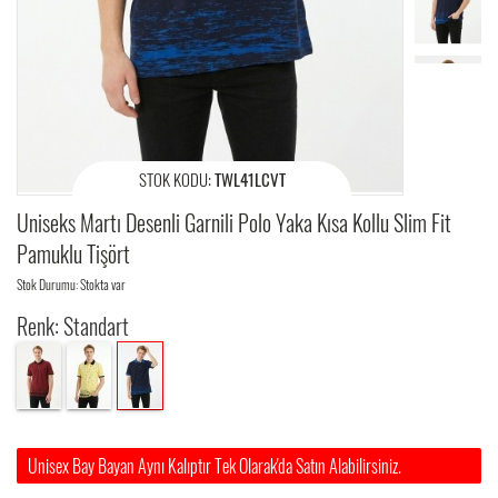
STOK KODU:
TWL41LCVT
Uniseks Martı Desenli Garnili Polo Yaka Kısa Kollu Slim Fit
Pamuklu Tişört
Stok Durumu: Stokta var
Renk: Standart
Unisex Bay Bayan Aynı Kalıptır Tek Olarak'da Satın Alabilirsiniz.