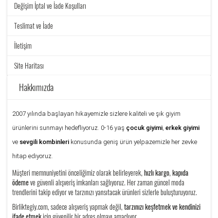
Değişim İptal ve İade Koşulları
Teslimat ve İade
İletişim
Site Haritası
Hakkımızda
2007 yılında başlayan hikayemizle sizlere kaliteli ve şık giyim
ürünlerini sunmayı hedefliyoruz. 0-16 yaş
çocuk giyimi
,
erkek giyimi
ve
sevgili kombinleri
konusunda geniş ürün yelpazemizle her zevke
hitap ediyoruz.
Müşteri memnuniyetini önceliğimiz olarak belirleyerek,
hızlı kargo
,
kapıda
ödeme
ve güvenli alışveriş imkanları sağlıyoruz. Her zaman güncel moda
trendlerini takip ediyor ve tarzınızı yansıtacak ürünleri sizlerle buluşturuyoruz.
Birliktegiy.com, sadece alışveriş yapmak değil,
tarzınızı keşfetmek ve kendinizi
ifade etmek
için güvenilir bir adres olmayı amaçlıyor.