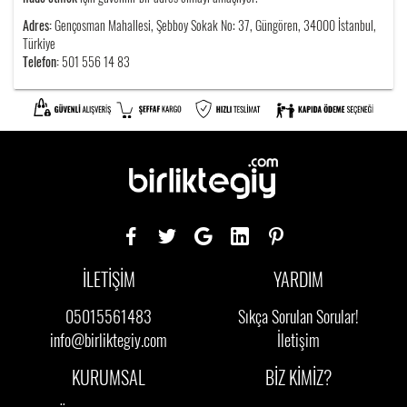
Adres:
Gençosman Mahallesi, Şebboy Sokak No: 37, Güngören, 34000 İstanbul,
Türkiye
Telefon:
501 556 14 83
İLETİŞİM
YARDIM
05015561483
Sıkça Sorulan Sorular!
info@birliktegiy.com
İletişim
KURUMSAL
BİZ KİMİZ?