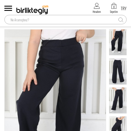
0
TRY
Hesabım
Sepetim