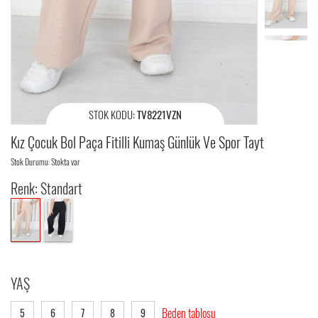
STOK KODU:
TV8221VZN
Kız Çocuk Bol Paça Fitilli Kumaş Günlük Ve Spor Tayt
Stok Durumu: Stokta var
Renk: Standart
YAŞ
Beden tablosu
5
6
7
8
9