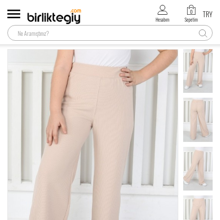
0
TRY
Hesabım
Sepetim