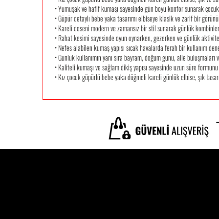
• Yumuşak ve hafif kumaşı sayesinde gün boyu konfor sunarak çocukl
• Güpür detaylı bebe yaka tasarımı elbiseye klasik ve zarif bir görün
• Kareli deseni modern ve zamansız bir stil sunarak günlük kombinler
• Rahat kesimi sayesinde oyun oynarken, gezerken ve günlük aktivite
• Nefes alabilen kumaş yapısı sıcak havalarda ferah bir kullanım dene
• Günlük kullanımın yanı sıra bayram, doğum günü, aile buluşmaları ve 
• Kaliteli kumaşı ve sağlam dikiş yapısı sayesinde uzun süre formunu
• Kız çocuk güpürlü bebe yaka düğmeli kareli günlük elbise, şık tasarım