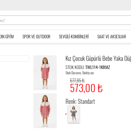
DIN GIYIM
SPOR VE OUTDOOR
SEVGILI KOMBINLERI
SAAT VE AKSESUAR
Kız Çocuk Güpürlü Bebe Yaka Düğ
STOK KODU:
TWL114-1KRMZ
Stok Durumu: Stokta var
677,95 ₺
573,00 ₺
Renk: Standart