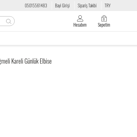
05015561483
Bayi Girişi
Sipariş Takibi
TRY
0
Hesabım
Sepetim
meli Kareli Günlük Elbise