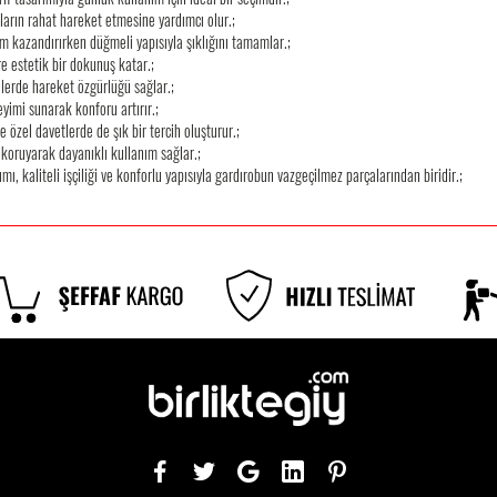
arın rahat hareket etmesine yardımcı olur.;
üm kazandırırken düğmeli yapısıyla şıklığını tamamlar.;
e estetik bir dokunuş katar.;
lerde hareket özgürlüğü sağlar.;
yimi sunarak konforu artırır.;
özel davetlerde de şık bir tercih oluşturur.;
 koruyarak dayanıklı kullanım sağlar.;
ı, kaliteli işçiliği ve konforlu yapısıyla gardırobun vazgeçilmez parçalarından biridir.;