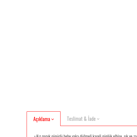
Teslimat & İade
Açıklama
• Kız çocuk güpürlü bebe yaka düğmeli kareli günlük elbise, şık ve zar