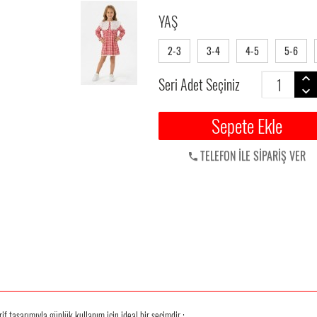
YAŞ
2-3
3-4
4-5
5-6
Seri Adet Seçiniz
Sepete Ekle
TELEFON İLE SİPARİŞ VER
if tasarımıyla günlük kullanım için ideal bir seçimdir.;