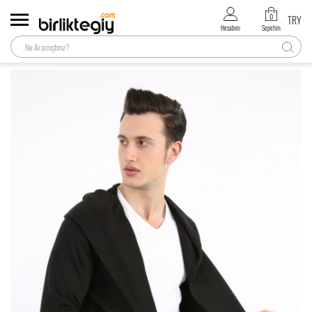
0
TRY
Hesabım
Sepetim