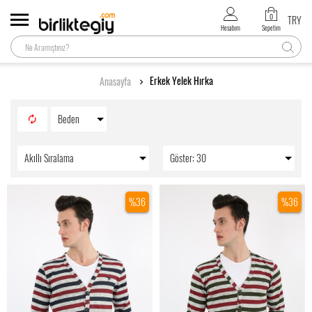
0
TRY
Hesabım
Sepetim
Erkek Yelek Hırka
Anasayfa
Beden
Akıllı Sıralama
Göster: 30
%36
%36