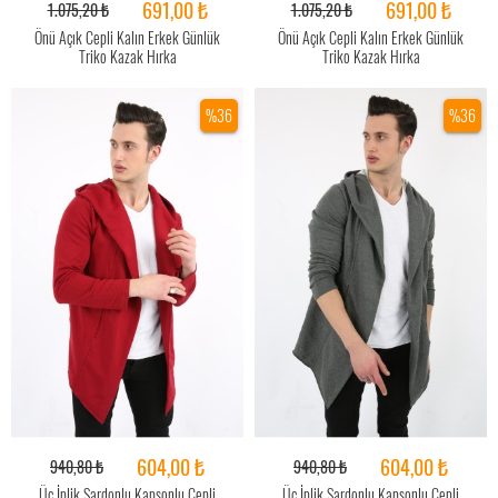
691,00 ₺
691,00 ₺
1.075,20 ₺
1.075,20 ₺
Önü Açık Cepli Kalın Erkek Günlük
Önü Açık Cepli Kalın Erkek Günlük
Triko Kazak Hırka
Triko Kazak Hırka
%36
%36
604,00 ₺
604,00 ₺
940,80 ₺
940,80 ₺
Üç İplik Şardonlu Kapşonlu Cepli
Üç İplik Şardonlu Kapşonlu Cepli