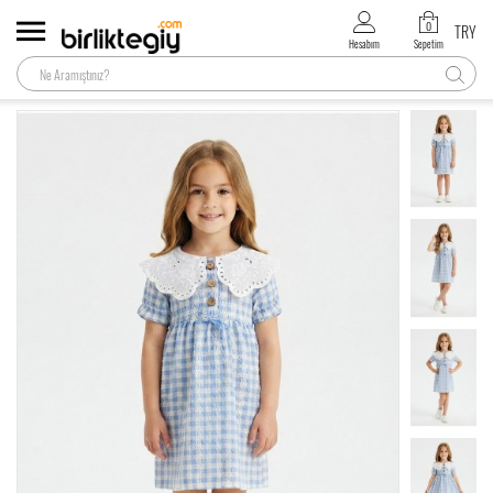
0
TRY
Hesabım
Sepetim