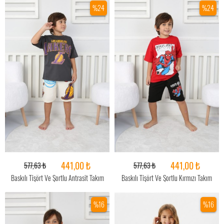
%24
%24
441,00 ₺
441,00 ₺
577,63 ₺
577,63 ₺
Baskılı Tişört Ve Şortlu Antrasit Takım
Baskılı Tişört Ve Şortlu Kırmızı Takım
%16
%16