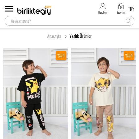
0
TRY
Hesabım
Sepetim
Yazlık Ürünler
Anasayfa
%24
%24