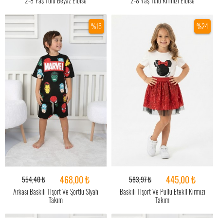
2-8 Yaş Tülü Beyaz Elbise
2-8 Yaş Tülü Kırmızı Elbise
%16
%24
468,00 ₺
445,00 ₺
554,40 ₺
583,97 ₺
Arkası Baskılı Tişört Ve Şortlu Siyah
Baskılı Tişört Ve Pullu Etekli Kırmızı
Takım
Takım