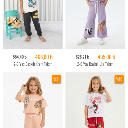
468,00 ₺
495,00 ₺
554,40 ₺
626,21 ₺
2-8 Yaş Baskılı Krem Takım
2-8 Yaş Baskılı Lila Takım
%21
%16