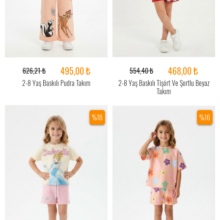
495,00 ₺
468,00 ₺
626,21 ₺
554,40 ₺
2-8 Yaş Baskılı Pudra Takım
2-8 Yaş Baskılı Tişört Ve Şortlu Beyaz
Takım
%16
%16