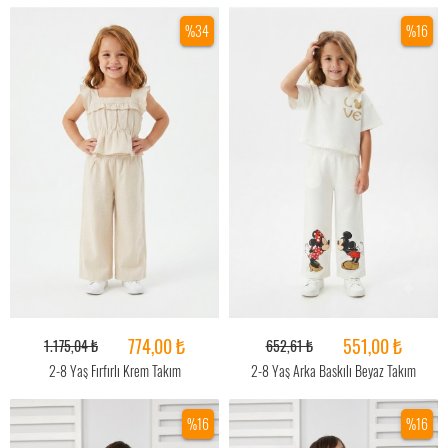
%34
%16
774,00 ₺
551,00 ₺
1.175,04 ₺
652,61 ₺
2-8 Yaş Fırfırlı Krem Takım
2-8 Yaş Arka Baskılı Beyaz Takım
%16
%16