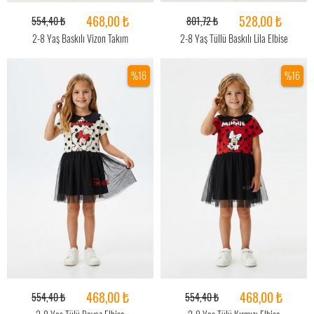
468,00 ₺
528,00 ₺
554,40 ₺
801,72 ₺
2-8 Yaş Baskılı Vizon Takım
2-8 Yaş Tüllü Baskılı Lila Elbise
%16
%16
468,00 ₺
468,00 ₺
554,40 ₺
554,40 ₺