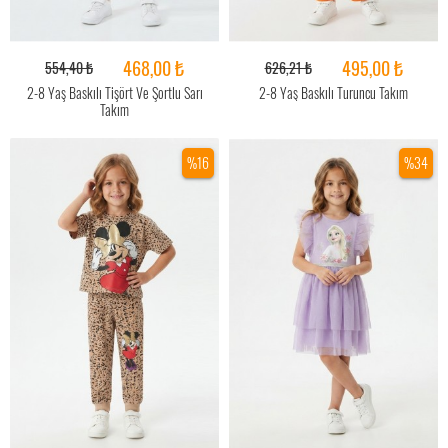
468,00 ₺
495,00 ₺
554,40 ₺
626,21 ₺
2-8 Yaş Baskılı Tişört Ve Şortlu Sarı
2-8 Yaş Baskılı Turuncu Takım
Takım
%16
%34