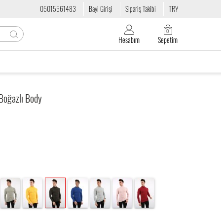
05015561483
Bayi Girişi
Sipariş Takibi
TRY
0
Hesabım
Sepetim
 Boğazlı Body