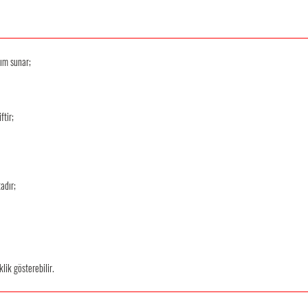
nım sunar;
ftir;
adır;
klik gösterebilir.