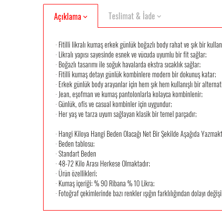
Teslimat & İade
Açıklama
· Fitilli likralı kumaş erkek günlük boğazlı body rahat ve şık bir kulla
· Likralı yapısı sayesinde esnek ve vücuda uyumlu bir fit sağlar;
· Boğazlı tasarımı ile soğuk havalarda ekstra sıcaklık sağlar;
· Fitilli kumaş detayı günlük kombinlere modern bir dokunuş katar;
· Erkek günlük body arayanlar için hem şık hem kullanışlı bir alternati
· Jean, eşofman ve kumaş pantolonlarla kolayca kombinlenir;
· Günlük, ofis ve casual kombinler için uygundur;
· Her yaş ve tarza uyum sağlayan klasik bir temel parçadır;
· Hangi Kiloya Hangi Beden Olacağı Net Bir Şekilde Aşağıda Yazmakt
· Beden tablosu;
· Standart Beden
· 48-72 Kilo Arası Herkese Olmaktadır;
· Ürün özellikleri;
· Kumaş içeriği: % 90 Ribana % 10 Likra;
· Fotoğraf çekimlerinde bazı renkler ışığın farklılığından dolayı değişi