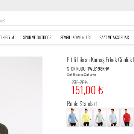
DIN GIYIM
SPOR VE OUTDOOR
SEVGILI KOMBINLERI
SAAT VE AKSESUAR
Fitili Likralı Kumaş Erkek Günlük
STOK KODU:
TWLE198KHV
Stok Durumu: Stokta var
235,20 ₺
151,00 ₺
Renk: Standart