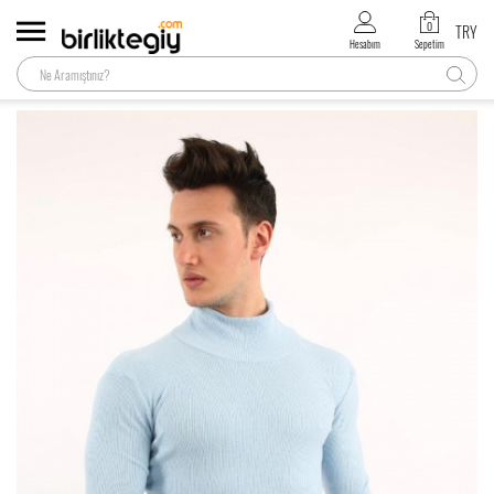
0
TRY
Hesabım
Sepetim