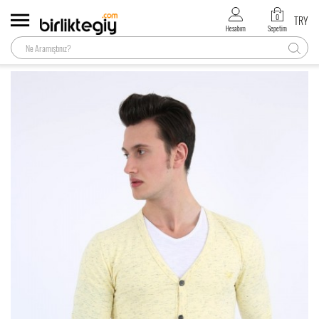
0
TRY
Hesabım
Sepetim