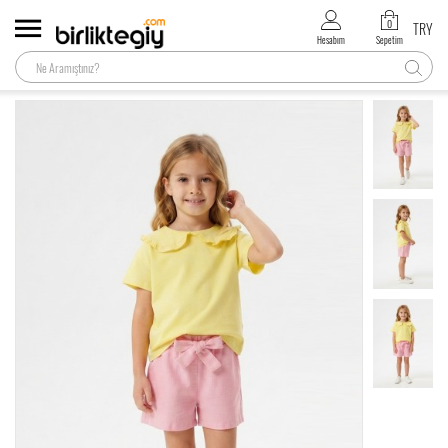
0
TRY
Hesabım
Sepetim