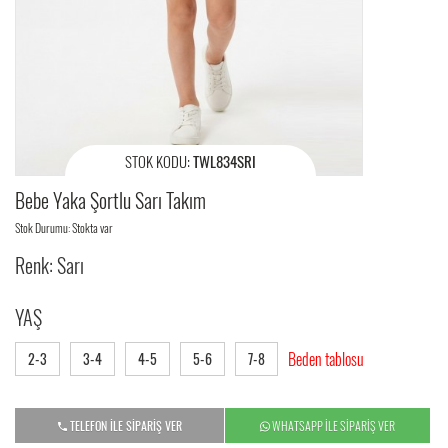
STOK KODU:
TWL834SRI
Bebe Yaka Şortlu Sarı Takım
Stok Durumu: Stokta var
Renk: Sarı
YAŞ
Beden tablosu
2-3
3-4
4-5
5-6
7-8
TELEFON İLE SİPARİŞ VER
WHATSAPP İLE SİPARİŞ VER