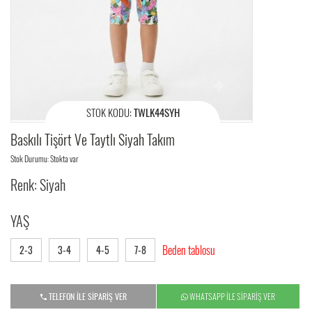
STOK KODU:
TWLK44SYH
Baskılı Tişört Ve Taytlı Siyah Takım
Stok Durumu: Stokta var
Renk: Siyah
YAŞ
Beden tablosu
2-3
3-4
4-5
7-8
TELEFON İLE SİPARİŞ VER
WHATSAPP İLE SİPARİŞ VER