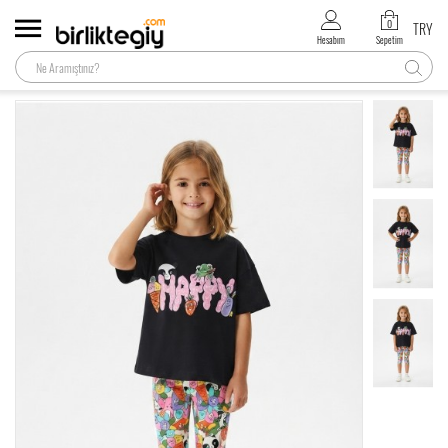
0
TRY
Hesabım
Sepetim