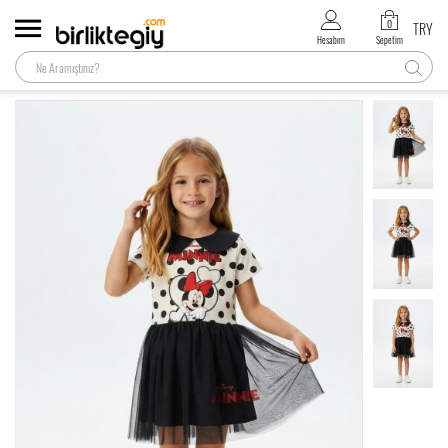
0
TRY
Hesabım
Sepetim