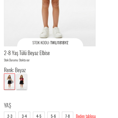
STOK KODU:
TWLJ181BYZ
2-8 Yaş Tülü Beyaz Elbise
Stok Durumu: Stokta var
Renk: Beyaz
YAŞ
Beden tablosu
2-3
3-4
4-5
5-6
7-8