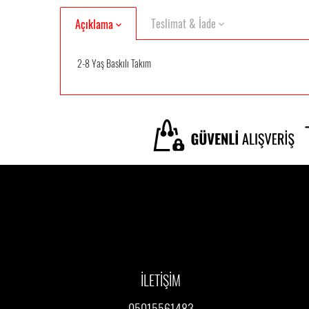
Teslimat & İade
Açıklama
2-8 Yaş Baskılı Takım
İLETİŞİM
05015561483