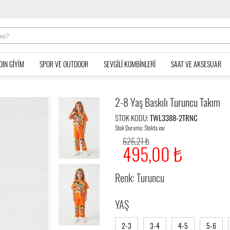
DIN GIYIM
SPOR VE OUTDOOR
SEVGILI KOMBINLERI
SAAT VE AKSESUAR
2-8 Yaş Baskılı Turuncu Takım
STOK KODU:
TWL3388-2TRNC
Stok Durumu: Stokta var
626,21 ₺
495,00 ₺
Renk: Turuncu
YAŞ
2-3
3-4
4-5
5-6