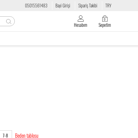
05015561483
Bayi Girişi
Sipariş Takibi
TRY
0
Hesabım
Sepetim
Beden tablosu
7-8