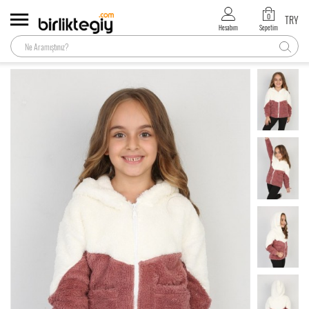
0
TRY
Hesabım
Sepetim