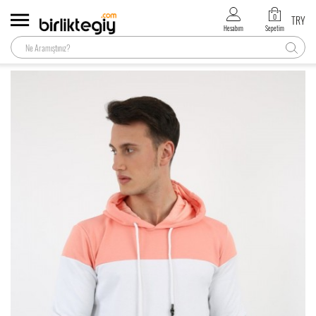
0
TRY
Hesabım
Sepetim