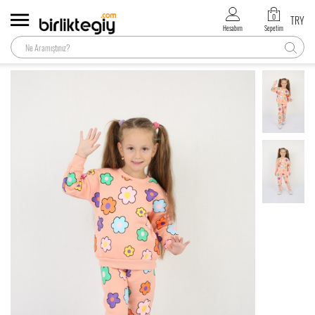
0
TRY
Hesabım
Sepetim