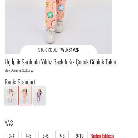
STOK KODU:
TWLK61VZN
Üç İplik Şardonlu Yıldız Baskılı Kız Çocuk Günlük Takım
Stok Durumu: Stokta var
Renk: Standart
YAŞ
Beden tablosu
3-4
4-5
5-6
7-8
9-10