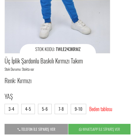
STOK KODU:
TWLE243KRMZ
Üç İplik Şardonlu Baskılı Kırmızı Takım
Stok Durumu: Stokta var
Renk: Kırmızı
YAŞ
Beden tablosu
3-4
4-5
5-6
7-8
9-10
TELEFON İLE SİPARİŞ VER
WHATSAPP İLE SİPARİŞ VER