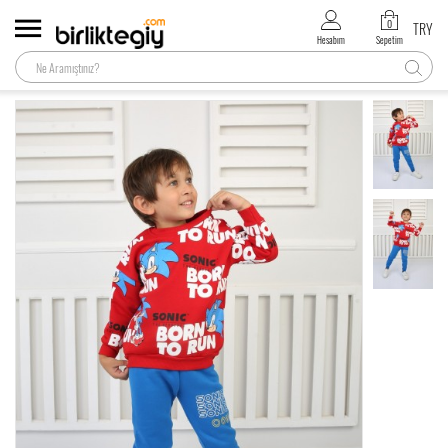
0
TRY
Hesabım
Sepetim