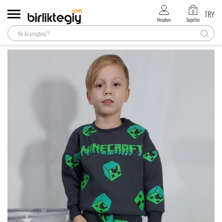
0
TRY
Hesabım
Sepetim