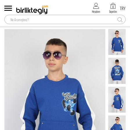
0
TRY
Hesabım
Sepetim