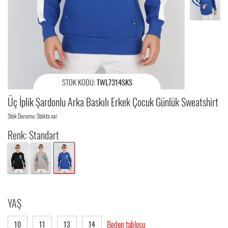
STOK KODU:
TWL7314SKS
Üç İplik Şardonlu Arka Baskılı Erkek Çocuk Günlük Sweatshirt
Stok Durumu: Stokta var
Renk: Standart
YAŞ
Beden tablosu
10
11
13
14