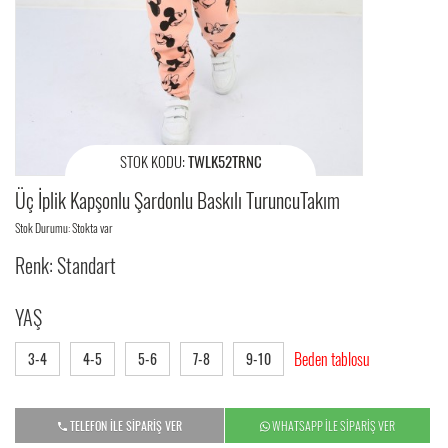
STOK KODU:
TWLK52TRNC
Üç İplik Kapşonlu Şardonlu Baskılı TuruncuTakım
Stok Durumu: Stokta var
Renk: Standart
YAŞ
Beden tablosu
3-4
4-5
5-6
7-8
9-10
TELEFON İLE SİPARİŞ VER
WHATSAPP İLE SİPARİŞ VER