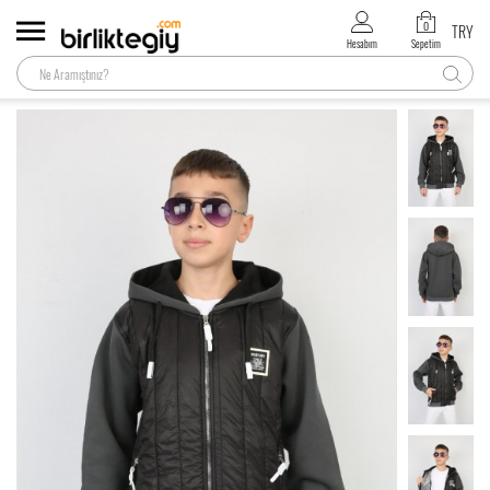
0
TRY
Hesabım
Sepetim