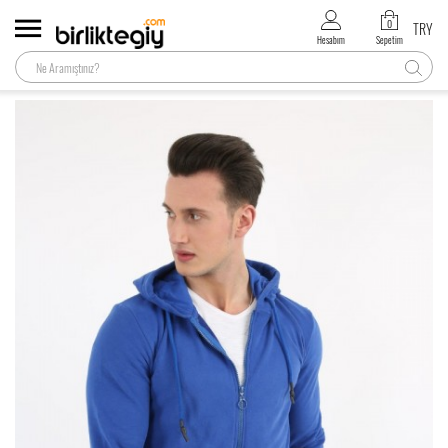
0
TRY
Hesabım
Sepetim