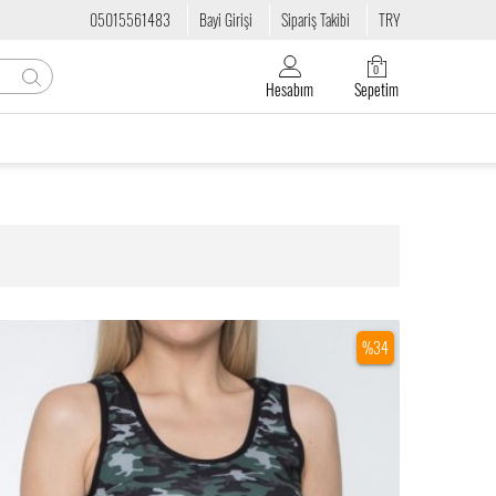
05015561483
Bayi Girişi
Sipariş Takibi
TRY
0
Hesabım
Sepetim
%34