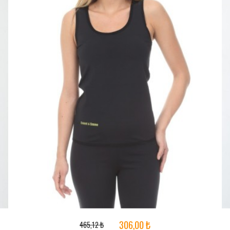
306,00 ₺
465,12 ₺