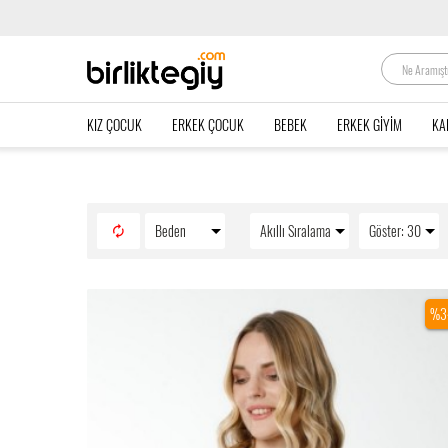
KIZ ÇOCUK
ERKEK ÇOCUK
BEBEK
ERKEK GIYIM
KA
Beden
Akıllı Sıralama
Göster: 30
%3