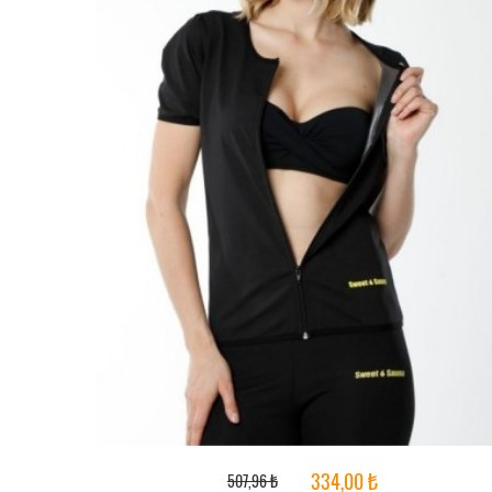
334,00 ₺
507,96 ₺