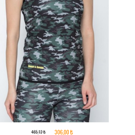
306,00 ₺
465,12 ₺