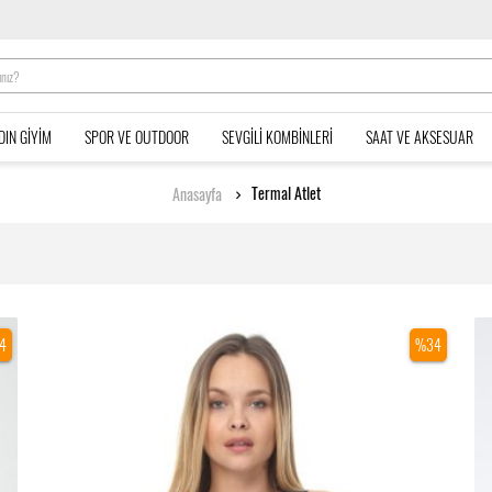
DIN GIYIM
SPOR VE OUTDOOR
SEVGILI KOMBINLERI
SAAT VE AKSESUAR
Termal Atlet
Anasayfa
4
%34