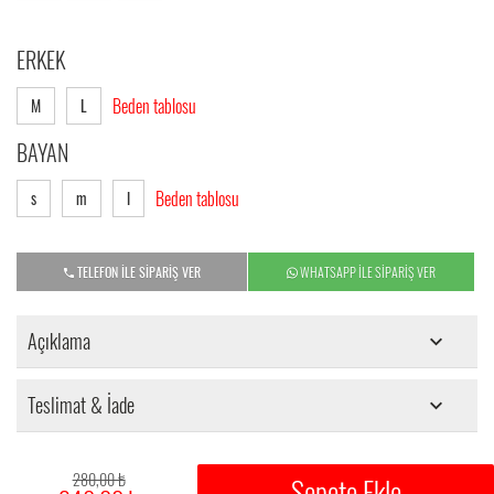
ERKEK
Beden tablosu
M
L
BAYAN
Beden tablosu
s
m
l
TELEFON İLE SİPARİŞ VER
WHATSAPP İLE SİPARİŞ VER
Açıklama
Teslimat & İade
280,00 ₺
Sepete Ekle