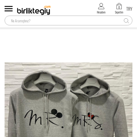
0
TRY
Hesabım
Sepetim