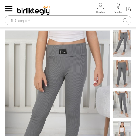
0
TRY
Hesabım
Sepetim