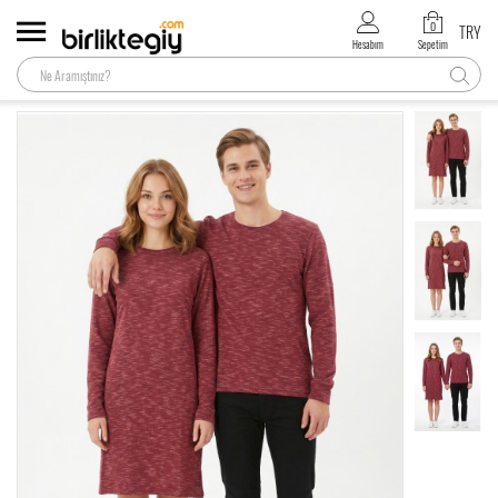
0
TRY
Hesabım
Sepetim