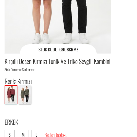
STOK KODU:
G908KRMZ
Kırçıllı Desen Kırmızı Tunik Ve Triko Sevgili Kombini
Stok Durumu: Stokta var
Renk: Kırmızı
ERKEK
Beden tablosu
S
M
L