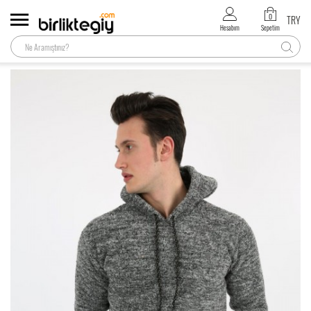
0
TRY
Hesabım
Sepetim