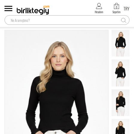
0
TRY
Hesabım
Sepetim