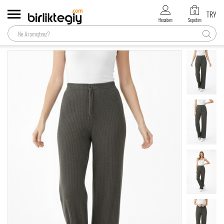
0
TRY
Hesabım
Sepetim