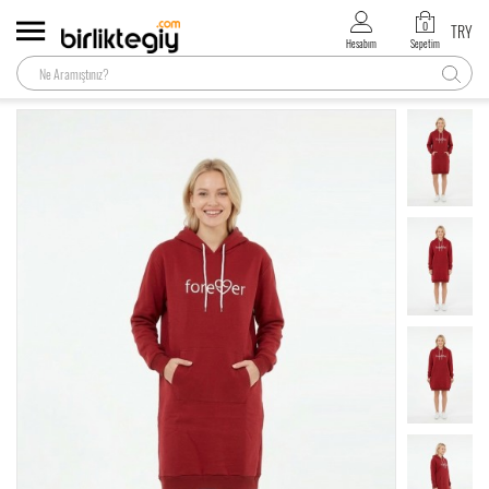
0
TRY
Hesabım
Sepetim