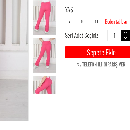
YAŞ
Beden tablosu
7
10
11
Seri Adet Seçiniz
Sepete Ekle
TELEFON İLE SİPARİŞ VER