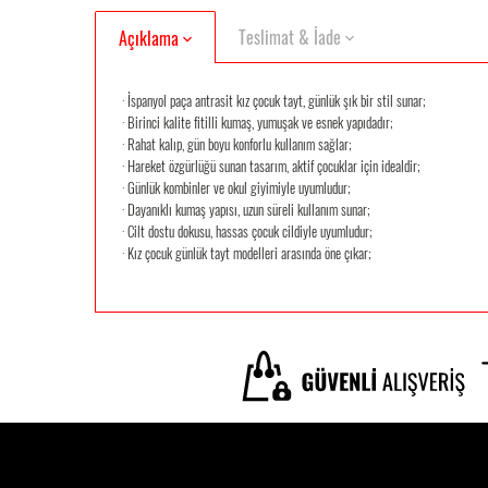
Teslimat & İade
Açıklama
· İspanyol paça antrasit kız çocuk tayt, günlük şık bir stil sunar;
· Birinci kalite fitilli kumaş, yumuşak ve esnek yapıdadır;
· Rahat kalıp, gün boyu konforlu kullanım sağlar;
· Hareket özgürlüğü sunan tasarım, aktif çocuklar için idealdir;
· Günlük kombinler ve okul giyimiyle uyumludur;
· Dayanıklı kumaş yapısı, uzun süreli kullanım sunar;
· Cilt dostu dokusu, hassas çocuk cildiyle uyumludur;
· Kız çocuk günlük tayt modelleri arasında öne çıkar;