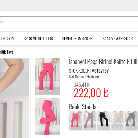
DIN GIYIM
SPOR VE OUTDOOR
SEVGILI KOMBINLERI
SAAT VE AKSESUAR
nlük Tayt
İspanyol Paça Birinci Kalite Fiti
STOK KODU:
TV8132FSY
Stok Durumu: Stokta var
345,41 ₺
222,00 ₺
Renk: Standart