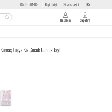
05015561483
Bayi Girişi
Sipariş Takibi
TRY
0
Hesabım
Sepetim
lli Kumaş Fuşya Kız Çocuk Günlük Tayt