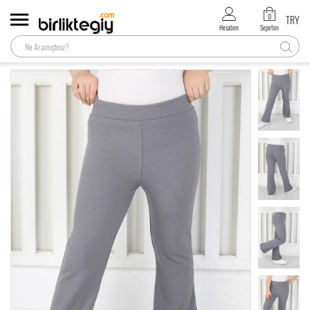
0
TRY
Hesabım
Sepetim