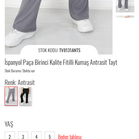
STOK KODU:
TV8131ANTS
İspanyol Paça Birinci Kalite Fitilli Kumaş Antrasit Tayt
Stok Durumu: Stokta var
Renk: Antrasit
YAŞ
Beden tablosu
2
3
4
5