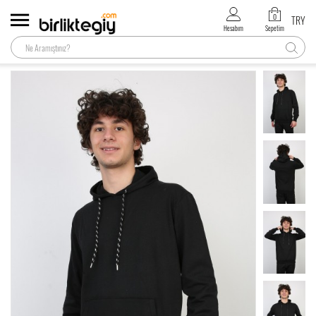
0
TRY
Hesabım
Sepetim