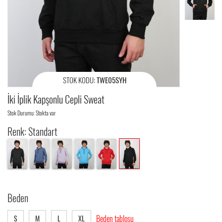
STOK KODU:
TWE05SYH
İki İplik Kapşonlu Cepli Sweat
Stok Durumu: Stokta var
Renk: Standart
Beden
Beden tablosu
S
M
L
XL