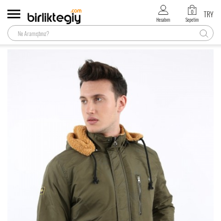
0
TRY
Hesabım
Sepetim