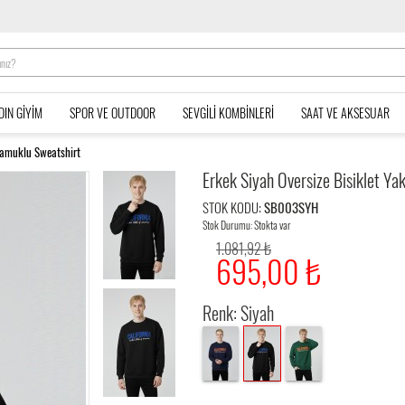
DIN GIYIM
SPOR VE OUTDOOR
SEVGILI KOMBINLERI
SAAT VE AKSESUAR
 Pamuklu Sweatshirt
Erkek Siyah Oversize Bisiklet Ya
STOK KODU:
SB003SYH
Stok Durumu: Stokta var
1.081,92 ₺
695,00 ₺
Renk: Siyah