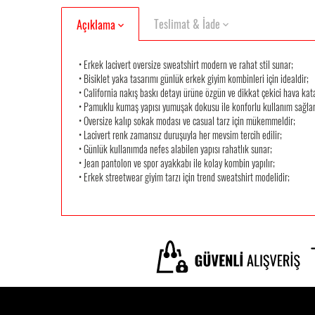
Teslimat & İade
Açıklama
• Erkek lacivert oversize sweatshirt modern ve rahat stil sunar;
• Bisiklet yaka tasarımı günlük erkek giyim kombinleri için idealdir;
• California nakış baskı detayı ürüne özgün ve dikkat çekici hava kat
• Pamuklu kumaş yapısı yumuşak dokusu ile konforlu kullanım sağlar
• Oversize kalıp sokak modası ve casual tarz için mükemmeldir;
• Lacivert renk zamansız duruşuyla her mevsim tercih edilir;
• Günlük kullanımda nefes alabilen yapısı rahatlık sunar;
• Jean pantolon ve spor ayakkabı ile kolay kombin yapılır;
• Erkek streetwear giyim tarzı için trend sweatshirt modelidir;