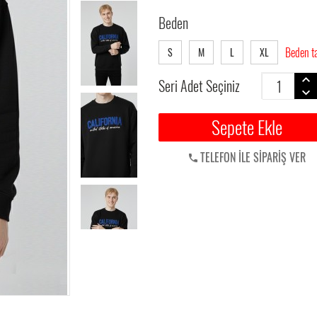
Beden
Beden t
S
M
L
XL
Seri Adet Seçiniz
Sepete Ekle
TELEFON İLE SİPARİŞ VER