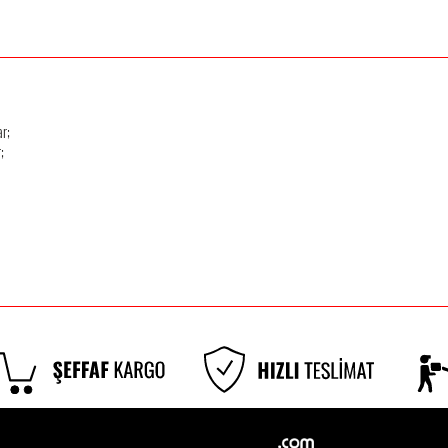
ar;
;