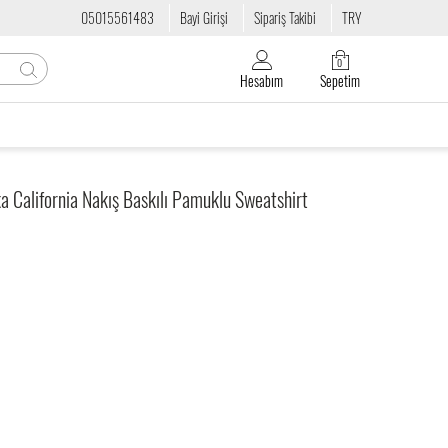
05015561483
Bayi Girişi
Sipariş Takibi
TRY
0
Hesabım
Sepetim
ka California Nakış Baskılı Pamuklu Sweatshirt