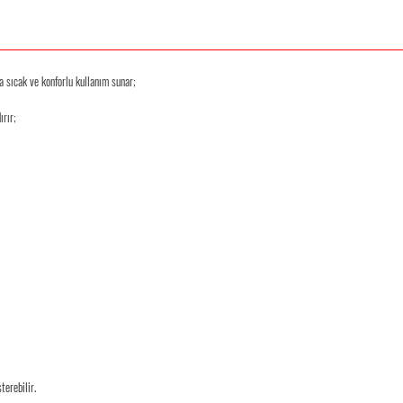
a sıcak ve konforlu kullanım sunar;
ırır;
terebilir.