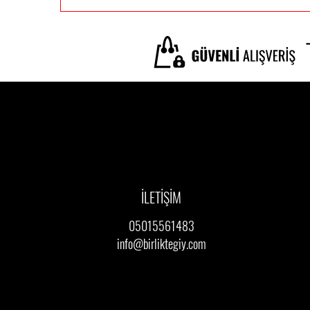
İLETİŞİM
05015561483
info@birliktegiy.com