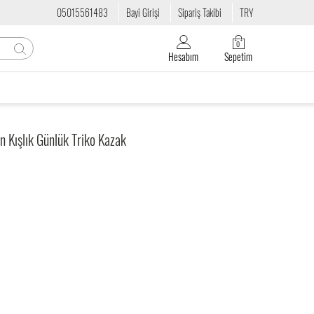
05015561483
Bayi Girişi
Sipariş Takibi
TRY
0
Hesabım
Sepetim
n Kışlık Günlük Triko Kazak