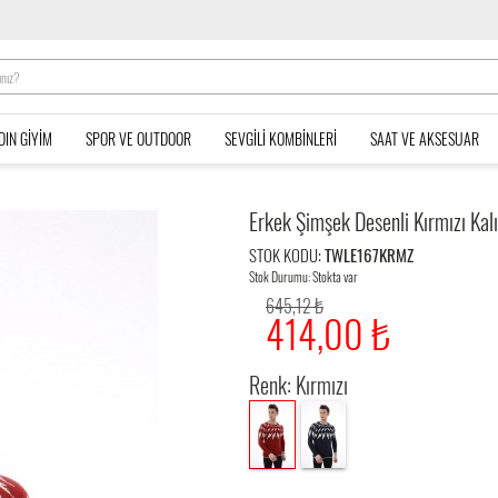
DIN GIYIM
SPOR VE OUTDOOR
SEVGILI KOMBINLERI
SAAT VE AKSESUAR
Erkek Şimşek Desenli Kırmızı Kalı
STOK KODU:
TWLE167KRMZ
Stok Durumu: Stokta var
645,12 ₺
414,00 ₺
Renk: Kırmızı