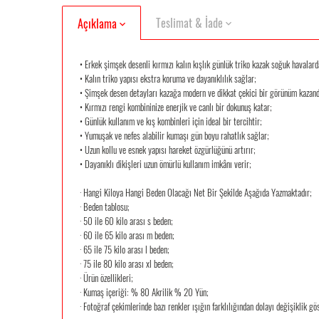
Teslimat & İade
Açıklama
• Erkek şimşek desenli kırmızı kalın kışlık günlük triko kazak soğuk havalard
• Kalın triko yapısı ekstra koruma ve dayanıklılık sağlar;
• Şimşek desen detayları kazağa modern ve dikkat çekici bir görünüm kazand
• Kırmızı rengi kombininize enerjik ve canlı bir dokunuş katar;
• Günlük kullanım ve kış kombinleri için ideal bir tercihtir;
• Yumuşak ve nefes alabilir kumaşı gün boyu rahatlık sağlar;
• Uzun kollu ve esnek yapısı hareket özgürlüğünü artırır;
• Dayanıklı dikişleri uzun ömürlü kullanım imkânı verir;
· Hangi Kiloya Hangi Beden Olacağı Net Bir Şekilde Aşağıda Yazmaktadır;
· Beden tablosu;
· 50 ile 60 kilo arası s beden;
· 60 ile 65 kilo arası m beden;
· 65 ile 75 kilo arası l beden;
· 75 ile 80 kilo arası xl beden;
· Ürün özellikleri;
· Kumaş içeriği: % 80 Akrilik % 20 Yün;
· Fotoğraf çekimlerinde bazı renkler ışığın farklılığından dolayı değişiklik gös