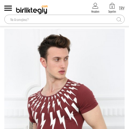
0
TRY
Hesabım
Sepetim