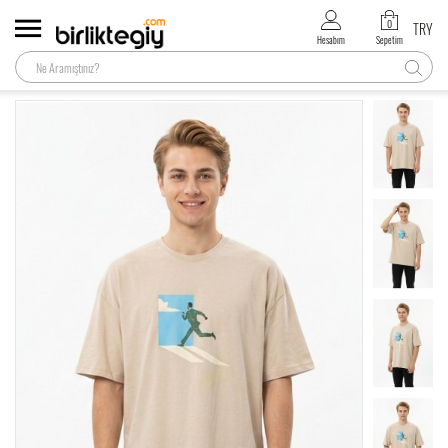
0
TRY
Hesabım
Sepetim