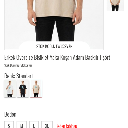
STOK KODU:
TWL52VZN
Erkek Oversize Bisiklet Yaka Koşan Adam Baskılı Tişört
Stok Durumu: Stokta var
Renk: Standart
Beden
Beden tablosu
S
M
L
XL