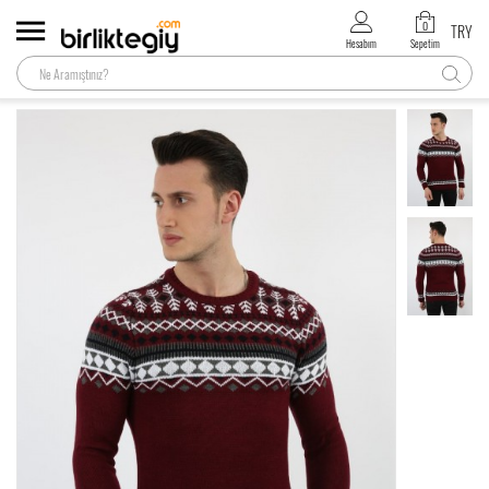
0
TRY
Hesabım
Sepetim