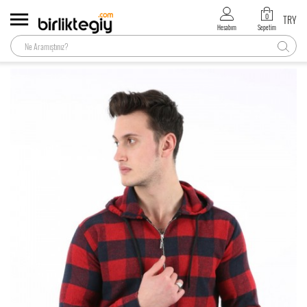
0
TRY
Hesabım
Sepetim