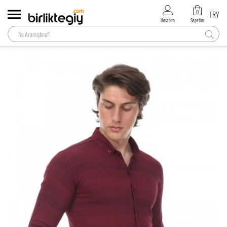
0
TRY
Hesabım
Sepetim