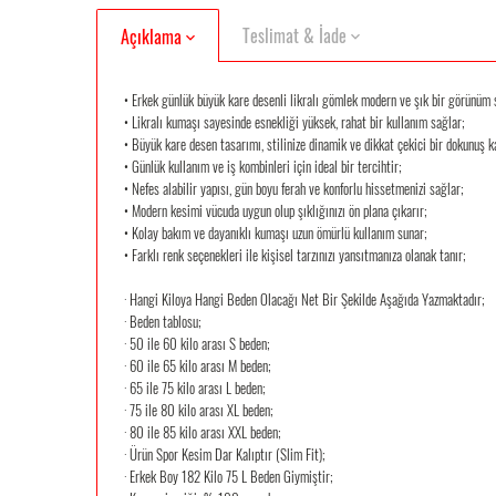
Teslimat & İade
Açıklama
• Erkek günlük büyük kare desenli likralı gömlek modern ve şık bir görünüm 
• Likralı kumaşı sayesinde esnekliği yüksek, rahat bir kullanım sağlar;
• Büyük kare desen tasarımı, stilinize dinamik ve dikkat çekici bir dokunuş k
• Günlük kullanım ve iş kombinleri için ideal bir tercihtir;
• Nefes alabilir yapısı, gün boyu ferah ve konforlu hissetmenizi sağlar;
• Modern kesimi vücuda uygun olup şıklığınızı ön plana çıkarır;
• Kolay bakım ve dayanıklı kumaşı uzun ömürlü kullanım sunar;
• Farklı renk seçenekleri ile kişisel tarzınızı yansıtmanıza olanak tanır;
· Hangi Kiloya Hangi Beden Olacağı Net Bir Şekilde Aşağıda Yazmaktadır;
· Beden tablosu;
· 50 ile 60 kilo arası S beden;
· 60 ile 65 kilo arası M beden;
· 65 ile 75 kilo arası L beden;
· 75 ile 80 kilo arası XL beden;
· 80 ile 85 kilo arası XXL beden;
· Ürün Spor Kesim Dar Kalıptır (Slim Fit);
· Erkek Boy 182 Kilo 75 L Beden Giymiştir;