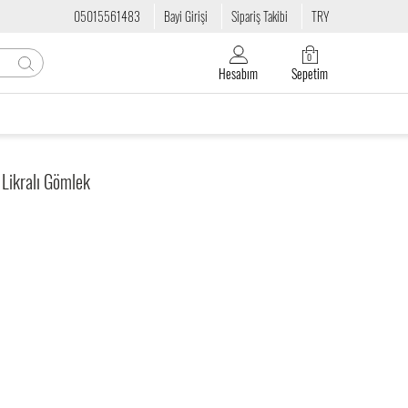
05015561483
Bayi Girişi
Sipariş Takibi
TRY
0
Hesabım
Sepetim
 Likralı Gömlek