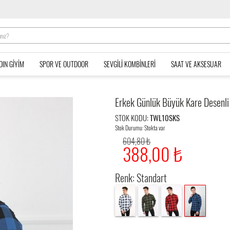
DIN GIYIM
SPOR VE OUTDOOR
SEVGILI KOMBINLERI
SAAT VE AKSESUAR
Erkek Günlük Büyük Kare Desenli
STOK KODU:
TWL10SKS
Stok Durumu: Stokta var
604,80 ₺
388,00 ₺
Renk: Standart