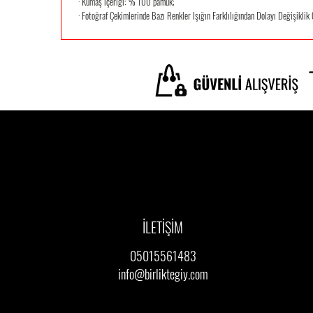
· Kumaş içeriği: % 100 pamuk;
· Fotoğraf Çekimlerinde Bazı Renkler Işığın Farklılığından Dolayı Değişiklik 
İLETİŞİM
05015561483
info@birliktegiy.com